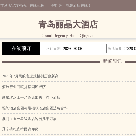
，非酒店官方网站。在线互联，一键即达，就是酒店在线！
青岛丽晶大酒店
Grand Regency Hotel Qingdao
在线预订
入住日期
离店日期
新闻资讯
2023年7月民航客运规模创历史新高
酒旅行业回暖提振国民经济
新加坡泛太平洋酒店出售一旗下酒店
雅阁酒店集团与维福顿酒店集团达略合作
澳门：五一星级酒店客房几乎订满
辽宁省拟官推民宿评级