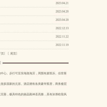
2023.04.21
2023.04.20
2023.04.20
2022.12.13
2022.11.22
2022.11.19
下页〗
〖尾页〗
您
物中心。步行可至东海路海滨，周围有麦凯乐、佳世客
很多国家的元首。酒店拥有各类豪华客房，商务楼层
完善，极具特色的丽晶殿神圣高雅，具有浓厚欧陆风