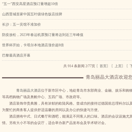
“五一”西安高星酒店预订量增超10倍
山西晋城首家中国五叶级绿色饭店挂牌
长沙：五一宾馆不准加价
防疫放松，2023年春运机票预订量将达到近三年峰值
世界杯开始，卡塔尔本地酒店涨价超8倍
巴黎最高酒店开幕
共 914 条新闻 2/77页
〖首页〗
〖上页〗
〖
青岛丽晶大酒店欢迎
青岛丽晶大酒店
位于新市区中心，地处青岛市东部商业、金融、娱乐和购
等高档购物广场及奥帆中心、五四广场、市政府等。
酒店装饰华贵典雅，具有浓郁的欧陆风格。曾成功的接待过德国前总理科尔以及
为繁忙的商务客人提供舒适温馨的房间以及办公的快捷与方便。
酒店拥有中式、日式餐厅和酒吧，能满足不同客人的口味。酒店的会议设施尤其
情。另有大小不等的会议厅，适合举办新产品发布会及学术研讨会。