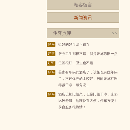
顾客留言
新闻资讯
住客点评
>>
好评
挺好的好可以不错??
好评
服务卫生都很不错，就是设施陈旧一点
好评
位置很好，卫生也不错
好评
是家有年头的酒店了，设施也有些年头
了，不过保养的比较好，房间设施打理
得很干净，服务没...
好评
酒店设施比较久，但是比较干净，床垫
比较舒服！地理位置方便，停车方便！
前台服务很热情！