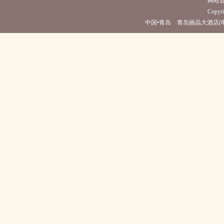
网站
Copyri
中国•青岛 青岛丽晶大酒店(电话0532-8